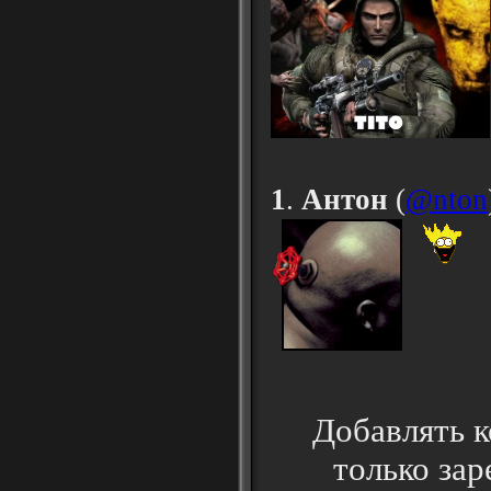
1
.
Антон
(
@nton
Добавлять 
только за