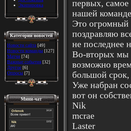
первых, самое 
Экипировка
нашей команде
Это огромный 
поздравляю все
Категории новостей
не последнее 
Новости сайта
[49]
Новости команды
[127]
Во-вторых мы 
Матчи
[74]
Важные события
[32]
возможно врем
Другое
[6]
большой срок, 
Опросы
[7]
Уже набран со
вот он собстве
Мини-чат
Nik
mcrae
Laster