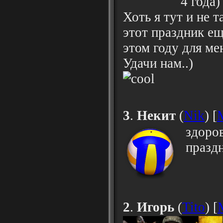
4 года)
Хоть я тут и не т
этот праздник ещ
этом году для ме
Удачи нам..)
3
.
Некит
(
Nik
) [
здоров
праздн
2
.
Игорь
(
Tito
) [