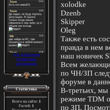
xolodke
Dzenb
Skipper
Oleg
Также есть сос
правда в нем в
наш новичек S
Для добавления
необходима
Всем желающим
авторизация
по ЧН/ЗП следу
форуме в данн
В-третьих, мы 
Статистика
режиме TDM от
Всего на сайте:
1
по ЗП. Посмот
Гостей:
1