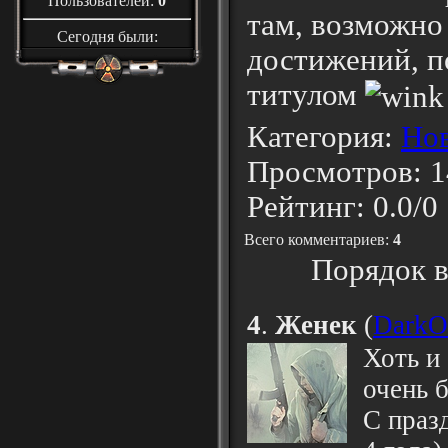
Пользователей:
0
там, возможно
Сегодня были:
достижений, п
титулом
Категория
:
Но
Просмотров
: 
Рейтинг
:
0.0
/
0
Всего комментариев
:
4
Порядок в
4
.
Женек
(
DarkO
Хоть и
очень б
С праз