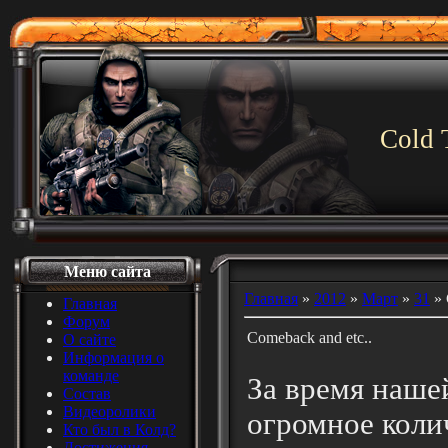
Cold 
Меню сайта
Главная
»
2012
»
Март
»
31
» 
Главная
Форум
Comeback and etc..
О сайте
Информация о
команде
За время наше
Состав
Видеоролики
огромное колич
Кто был в Колд?
Достижения