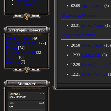
Экипировка
02:09
Организация
(3)
19 Декабря, Суббота
23:31
Матч с [Veter]
(13
Категории новостей
17 Декабря, Четверг
Новости сайта
[49]
Новости команды
[127]
20:58
Матч с -SoD-
(18)
Матчи
[74]
Важные события
[32]
12:33
Матч с [GS]
(3)
Другое
[6]
Опросы
[7]
12:29
Матч с Guard of 
12:21
Матч с [W@rS]
(1
Мини-чат