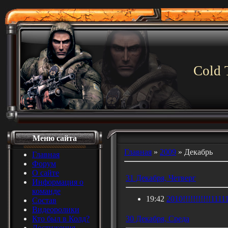
Cold 
Меню сайта
Главная
»
2009
»
Декабрь
Главная
Форум
О сайте
31 Декабря, Четверг
Информация о
команде
19:42
2010!!!!!!!!!!!111
Состав
Видеоролики
Кто был в Колд?
30 Декабря, Среда
Достижения