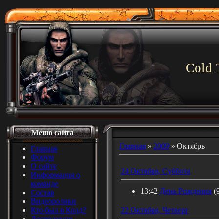
Cold 
Меню сайта
Главная
»
2009
»
Октябрь
Главная
Форум
О сайте
24 Октября, Суббота
Информация о
команде
13:42
День Рождения
(
Состав
Видеоролики
Кто был в Колд?
22 Октября, Четверг
Достижения