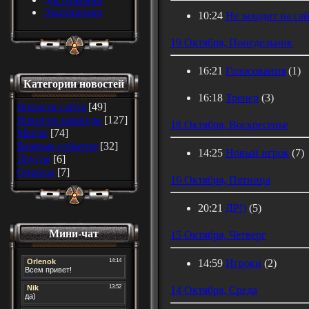
Экипировка
10:24
Не заходит на сай
19 Октября, Понедельник
16:21
Голосования
(1)
Категории новостей
16:18
Тренер
(3)
Новости сайта
[49]
Новости команды
[127]
18 Октября, Воскресенье
Матчи
[74]
Важные события
[32]
14:25
Новый игрок
(7)
Другое
[6]
Опросы
[7]
16 Октября, Пятница
20:21
ДР!)
(5)
Мини-чат
15 Октября, Четверг
14:59
Игроки
(2)
14 Октября, Среда