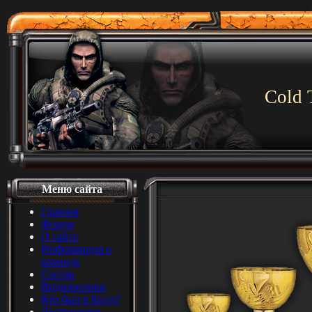
Cold 
Меню сайта
Главная
Форум
О сайте
Информация о
команде
Состав
Видеоролики
Кто был в Колд?
Достижения