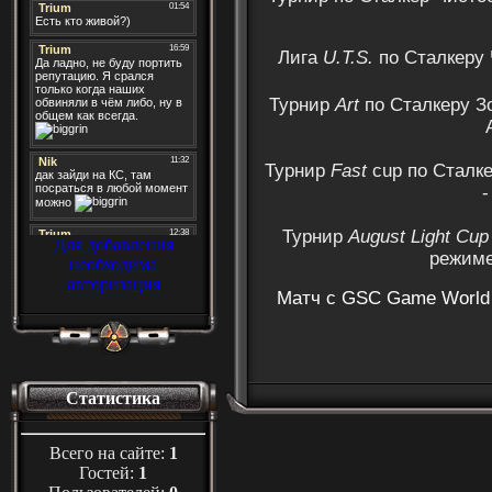
Лига
U.T.S.
по Сталкеру 
Турнир
Art
по Сталкеру З
Турнир
Fast
cup по Сталк
Турнир
August Light Cup
Для добавления
режим
необходима
авторизация
Матч с GSC Game World 
Статистика
Всего на сайте:
1
Гостей:
1