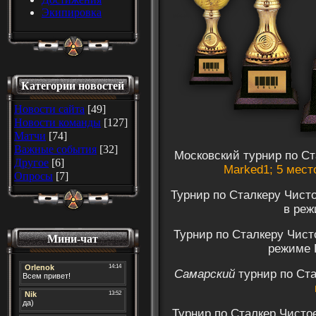
Экипировка
Категории новостей
Новости сайта
[49]
Новости команды
[127]
Матчи
[74]
Важные события
[32]
Московский турнир по С
Другое
[6]
Marked1
; 5 мест
Опросы
[7]
Турнир по Сталкеру Чист
в реж
Турнир по Сталкеру Чист
Мини-чат
режиме
Самарский
турнир по Ст
Турнир по Сталкер Чисто