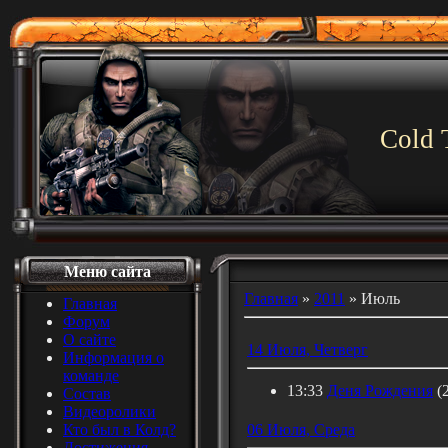
Cold 
Меню сайта
Главная
»
2011
»
Июль
Главная
Форум
О сайте
14 Июля, Четверг
Информация о
команде
13:33
Деня Рождения
(
Состав
Видеоролики
Кто был в Колд?
06 Июля, Среда
Достижения