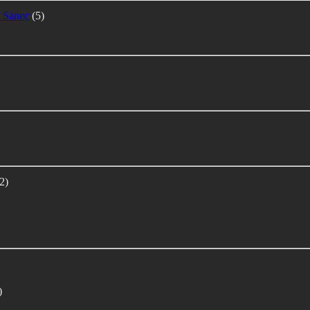
 Sanec
(5)
2)
)