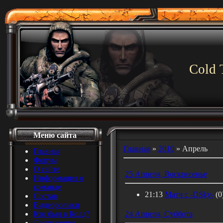
Cold 
Меню сайта
Главная
»
2010
»
Апрель
Главная
Форум
О сайте
25 Апреля, Воскресенье
Информация о
команде
21:13
Матч с -DSky-
(0
Состав
Видеоролики
Кто был в Колд?
24 Апреля, Суббота
Достижения