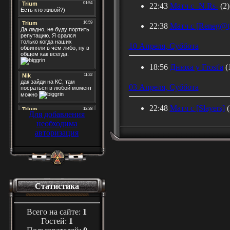
22:43
Матч с -N.Rs-
(2)
22:38
Матч с [Reneg@t
10 Апреля, Суббота
18:56
Днюха у Frost'а
(
03 Апреля, Суббота
22:48
Матч с [Slayers]
(
Для добавления
необходима
авторизация
Статистика
Всего на сайте:
1
Гостей:
1