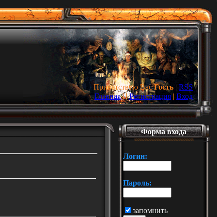
Приветствую Вас
Гость
|
RSS
Главная
|
|
Регистрация
|
Вход
Форма входа
Логин:
Пароль:
запомнить