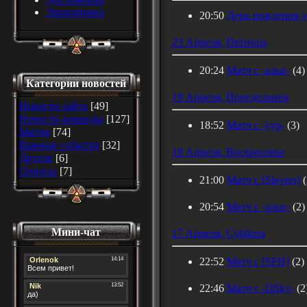
Экипировка
20:50
День рождения у
23 Апреля, Пятница
20:24
Матч с -альп-
(4)
Категории новостей
19 Апреля, Понедельник
Новости сайта
[49]
Новости команды
[127]
18:52
Матч с -тур-
(3)
Матчи
[74]
Важные события
[32]
18 Апреля, Воскресенье
Другое
[6]
Опросы
[7]
21:00
Матч с [Slayers]
(
20:54
Матч с -альп-
(2)
Мини-чат
17 Апреля, Суббота
22:52
Матч с [SFH]
(2)
22:46
Матч с -DSky-
(2