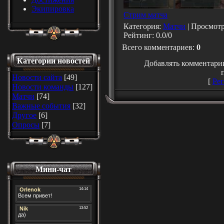
Экипировка
Стрим матча
Категория
:
Матчи
|
Просмот
Рейтинг
:
0.0
/
0
Всего комментариев
:
0
Категории новостей
Добавлять комментарии
Новости сайта
[49]
[
Рег
Новости команды
[127]
Матчи
[74]
Важные события
[32]
Другое
[6]
Опросы
[7]
Мини-чат