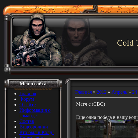
Cold 
Меню сайта
Главная
»
2012
»
Апрель
»
24
Главная
Форум
Матч с (СВС)
О сайте
Информация о
команде
Еще одна победа в нашу копил
Состав
Видеоролики
Кто был в Колд?
Достижения