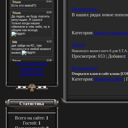
Пополнение...
В наших рядах новое попол
Категория:
Новости команд
Патч 6
Наконецто вышел патч 6 для S.T.A.
Просмотров: 653 | Добавил:
Для добавления
Всем привет!
необходима
авторизация
Открылся клан и сайт клана [COL
Категория:
Новости сайта
| 
Статистика
Всего на сайте:
1
Гостей:
1