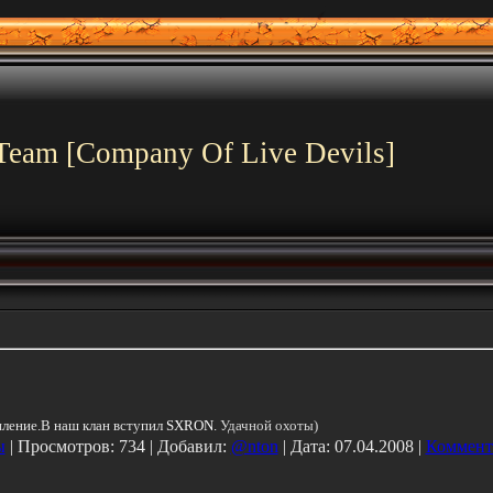
Team [Company Of Live Devils]
ление.В наш клан вступил
SXRON.
Удачной охоты)
ы
| Просмотров: 734 | Добавил:
@nton
| Дата:
07.04.2008
|
Коммент