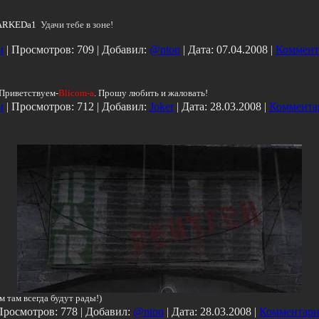
RKEDa1
.
Удачи тебе в зоне!
ы
| Просмотров: 709 | Добавил:
@nton
| Дата:
07.04.2008
|
Коммент
Приветствуем-
Blicom-a
. Прошу любить и жаловать!
ы
| Просмотров: 712 | Добавил:
Joker
| Дата:
28.03.2008
|
Комментар
м там всегда будут рады!)
Просмотров: 778 | Добавил:
@nton
| Дата:
28.03.2008
|
Комментари