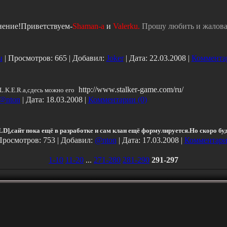
нение!Приветствуем-
Shaman-a
и
Valerku.
Прошу любить и жалова
ы
| Просмотров: 665 | Добавил:
Joker
| Дата:
22.03.2008
|
Комментар
http://www.stalker-game.com/ru/
L.K.E.R.a,сдесь можно его
@nton
| Дата:
18.03.2008
|
Комментарии (0)
D],сайт пока ещё в разработке и сам клан ещё формулируется.Но скоро буд
Просмотров: 753 | Добавил:
@nton
| Дата:
17.03.2008
|
Комментари
1-10
11-20
...
271-280
281-290
291-297