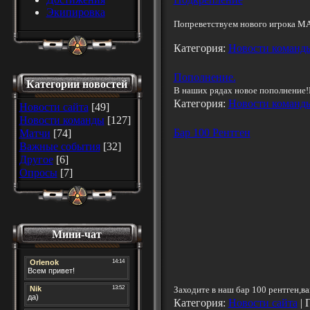
Экипировка
Попреветствуем нового игрока
MA
Категория:
Новости команд
Пополнение.
Категории новостей
В наших рядах новое пополнение!
Категория:
Новости команд
Новости сайта
[49]
Новости команды
[127]
Бар 100 Рентген
Матчи
[74]
Важные события
[32]
Другое
[6]
Опросы
[7]
Мини-чат
Заходите в наш бар 100 рентген,ва
Категория:
Новости сайта
| 