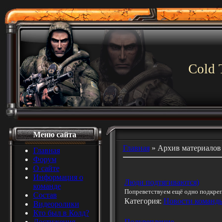
Cold 
Меню сайта
Главная
»
Архив материалов
Главная
Форум
О сайте
Информация о
Люди подтягиваются)
команде
Попреветствуем ещё одно подкреп
Состав
Категория:
Новости команд
Видеоролики
Кто был в Колд?
Достижения
Подкрепление