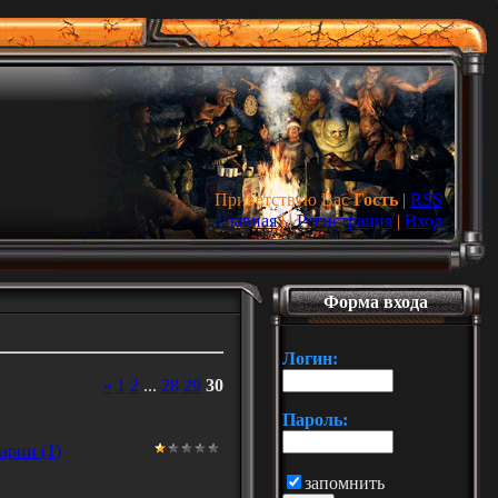
Приветствую Вас
Гость
|
RSS
Главная
|
|
Регистрация
|
Вход
Форма входа
Логин:
«
1
2
...
28
29
30
Пароль:
арии (1)
запомнить